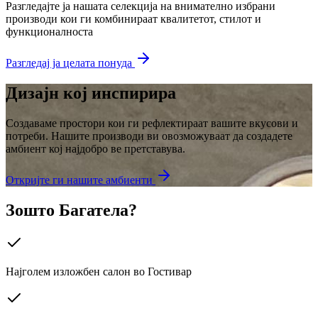
Разгледајте ја нашата селекција на внимателно избрани
производи кои ги комбинираат квалитетот, стилот и
функционалноста
Разгледај ја целата понуда
Дизајн кој инспирира
Создаваме простори кои ги рефлектираат вашите вкусови и
потреби. Нашите производи ви овозможуваат да создадете
амбиент кој најдобро ве претставува.
Откријте ги нашите амбиенти
Зошто Багатела?
Најголем изложбен салон во Гостивар