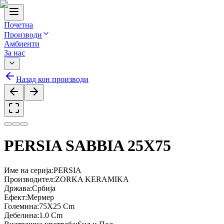
Почетна
Производи
Амбиенти
За нас
Назад кон производи
PERSIA SABBIA 25X75
Име на серија
:
PERSIA
Производител
:
ZORKA KERAMIKA
Држава
:
Србија
Ефект
:
Мермер
Големина
:
75X25 Cm
Дебелина
:
1.0 Cm