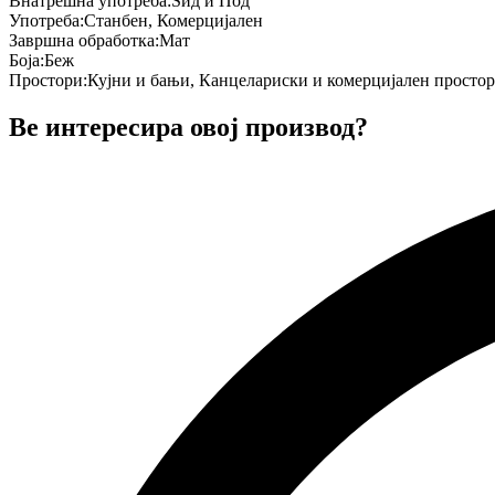
Внатрешна употреба
:
Ѕид и Под
Употреба
:
Станбен, Комерцијален
Завршна обработка
:
Мат
Боја
:
Беж
Простори
:
Кујни и бањи, Канцелариски и комерцијален простор
Ве интересира овој производ?