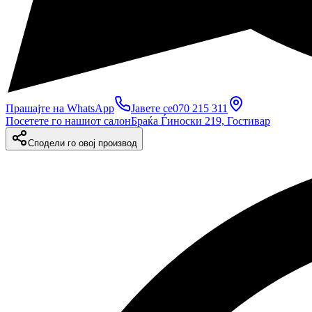
Прашајте на WhatsApp
Јавете се
070 215 311
Посетете го нашиот салон
Браќа Ѓиноски 219, Гостивар
Сподели го овој производ