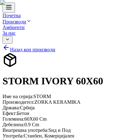
Почетна
Производи
Амбиенти
За нас
Назад кон производи
STORM IVORY 60X60
Име на серија
:
STORM
Производител
:
ZORKA KERAMIKA
Држава
:
Србија
Ефект
:
Бетон
Големина
:
60X60 Cm
Дебелина
:
0.9 Cm
Внатрешна употреба
:
Ѕид и Под
Употреба
:
Станбен, Комерцијален