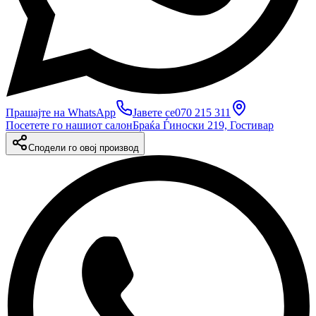
Прашајте на WhatsApp
Јавете се
070 215 311
Посетете го нашиот салон
Браќа Ѓиноски 219, Гостивар
Сподели го овој производ