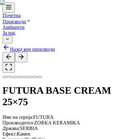
Почетна
Производи
Амбиенти
За нас
Назад кон производи
FUTURA BASE CREAM
25×75
Име на серија
:
FUTURA
Производител
:
ZORKA KERAMIKA
Држава
:
SERBIA
Ефект
:
Камен