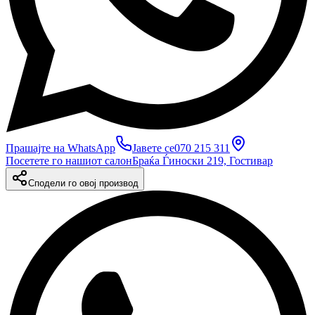
Прашајте на WhatsApp
Јавете се
070 215 311
Посетете го нашиот салон
Браќа Ѓиноски 219, Гостивар
Сподели го овој производ