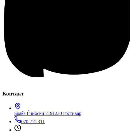
Контакт
Браќа Ѓиноски 219
1230 Гостивар
070 215 311