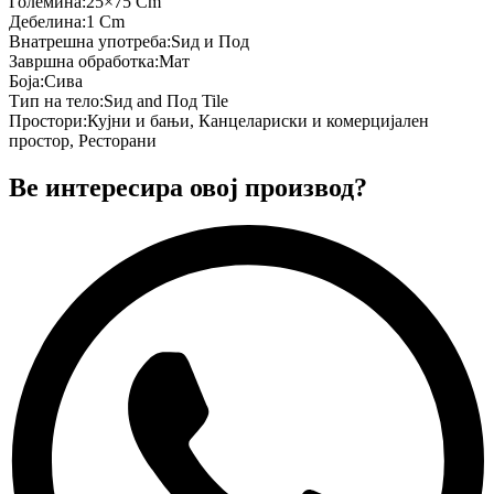
Големина
:
25×75 Cm
Дебелина
:
1 Cm
Внатрешна употреба
:
Ѕид и Под
Завршна обработка
:
Мат
Боја
:
Сива
Тип на тело
:
Ѕид and Под Tile
Простори
:
Кујни и бањи, Канцелариски и комерцијален
простор, Ресторани
Ве интересира овој производ?