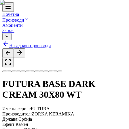
Почетна
Производи
Амбиенти
За нас
Назад кон производи
FUTURA BASE DARK
CREAM 30X80 WT
Име на серија
:
FUTURA
Производител
:
ZORKA KERAMIKA
Држава
:
Србија
Ефект
:
Камен