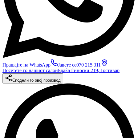
Прашајте на WhatsApp
Јавете се
070 215 311
Посетете го нашиот салон
Браќа Ѓиноски 219, Гостивар
Сподели го овој производ