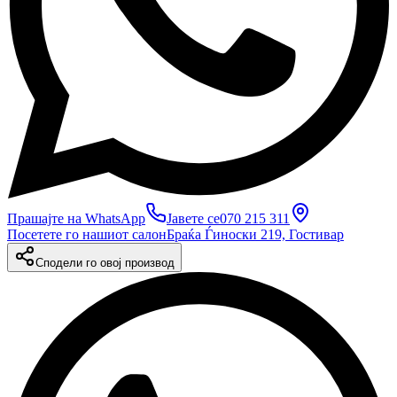
Прашајте на WhatsApp
Јавете се
070 215 311
Посетете го нашиот салон
Браќа Ѓиноски 219, Гостивар
Сподели го овој производ