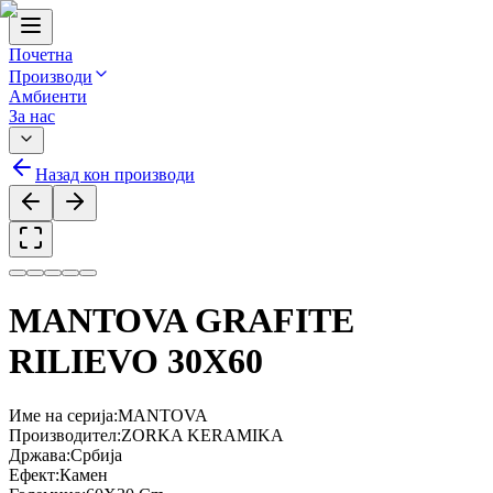
Почетна
Производи
Амбиенти
За нас
Назад кон производи
MANTOVA GRAFITE
RILIEVO 30X60
Име на серија
:
MANTOVA
Производител
:
ZORKA KERAMIKA
Држава
:
Србија
Ефект
:
Камен