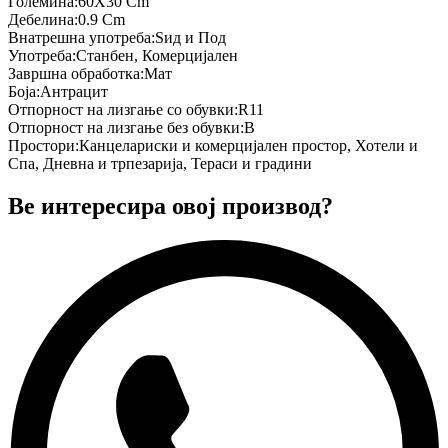
Големина
:
60X30 Cm
Дебелина
:
0.9 Cm
Внатрешна употреба
:
Ѕид и Под
Употреба
:
Станбен, Комерцијален
Завршна обработка
:
Мат
Боја
:
Антрацит
Отпорност на лизгање со обувки
:
R11
Отпорност на лизгање без обувки
:
B
Простори
:
Канцелариски и комерцијален простор, Хотели и
Спа, Дневна и трпезарија, Тераси и градини
Ве интересира овој производ?