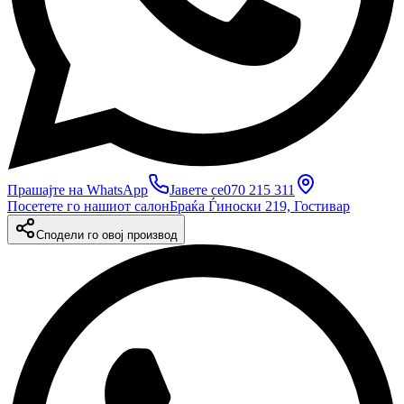
Прашајте на WhatsApp
Јавете се
070 215 311
Посетете го нашиот салон
Браќа Ѓиноски 219, Гостивар
Сподели го овој производ