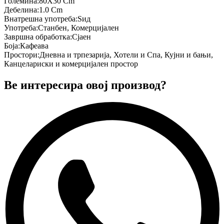
Големина
:
80X30 Cm
Дебелина
:
1.0 Cm
Внатрешна употреба
:
Ѕид
Употреба
:
Станбен, Комерцијален
Завршна обработка
:
Сјаен
Боја
:
Кафеава
Простори
:
Дневна и трпезарија, Хотели и Спа, Кујни и бањи,
Канцелариски и комерцијален простор
Ве интересира овој производ?