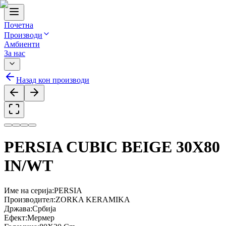
Почетна
Производи
Амбиенти
За нас
Назад кон производи
PERSIA CUBIC BEIGE 30X80
IN/WT
Име на серија
:
PERSIA
Производител
:
ZORKA KERAMIKA
Држава
:
Србија
Ефект
:
Мермер