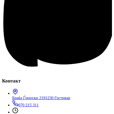
Контакт
Браќа Ѓиноски 219
1230 Гостивар
070 215 311