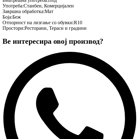
Внатрешна употреба
:
Под
Употреба
:
Станбен, Комерцијален
Завршна обработка
:
Мат
Боја
:
Беж
Отпорност на лизгање со обувки
:
R10
Простори
:
Ресторани, Тераси и градини
Ве интересира овој производ?