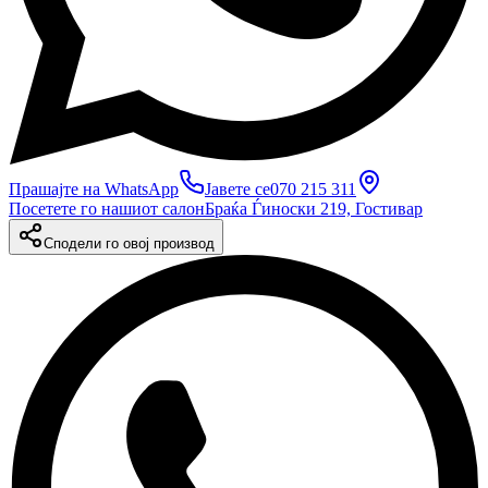
Прашајте на WhatsApp
Јавете се
070 215 311
Посетете го нашиот салон
Браќа Ѓиноски 219, Гостивар
Сподели го овој производ