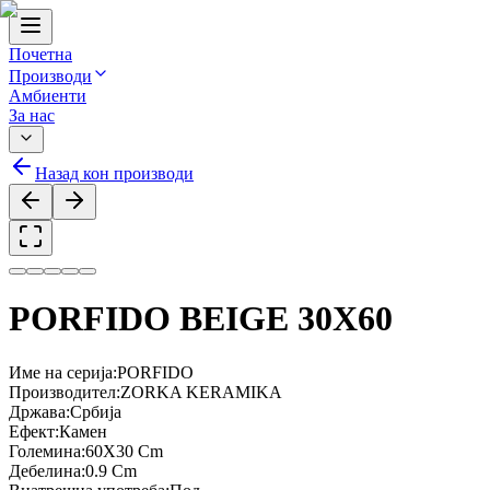
Почетна
Производи
Амбиенти
За нас
Назад кон производи
PORFIDO BEIGE 30X60
Име на серија
:
PORFIDO
Производител
:
ZORKA KERAMIKA
Држава
:
Србија
Ефект
:
Камен
Големина
:
60X30 Cm
Дебелина
:
0.9 Cm