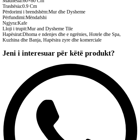
Madhësia
:
60×60 Cm
Trashësia
:
0.9 Cm
Përdorimi i brendshëm
:
Mur dhe Dysheme
Përfundimi
:
Mëndafshi
Ngjyra
:
Kafe
Lloji i trupit
:
Mur and Dysheme Tile
Hapësirat
:
Dhoma e ndenjes dhe e ngrënies, Hotele dhe Spa,
Kuzhina dhe Banja, Hapësira zyre dhe komerciale
Jeni i interesuar për këtë produkt?