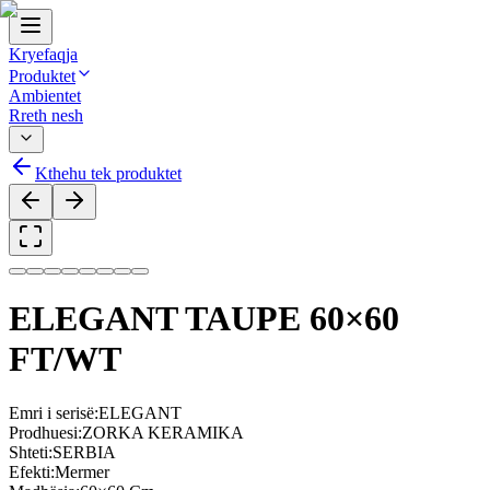
Kryefaqja
Produktet
Ambientet
Rreth nesh
Kthehu tek produktet
ELEGANT TAUPE 60×60
FT/WT
Emri i serisë
:
ELEGANT
Prodhuesi
:
ZORKA KERAMIKA
Shteti
:
SERBIA
Efekti
:
Mermer