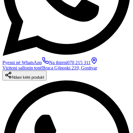
Pyesni në WhatsApp
Na thirrni
070 215 311
Vizitoni sallonin tonë
Braca Gjinoski 219, Gostivar
Ndani këtë produkt