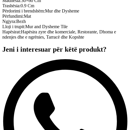
Madhësia
:
30×60 Cm
Trashësia
:
0.9 Cm
Përdorimi i brendshëm
:
Mur dhe Dysheme
Përfundimi
:
Mat
Ngjyra
:
Bezh
Lloji i trupit
:
Mur and Dysheme Tile
Hapësirat
:
Hapësira zyre dhe komerciale, Restorante, Dhoma e
ndenjes dhe e ngrënies, Tarracë dhe Kopshte
Jeni i interesuar për këtë produkt?