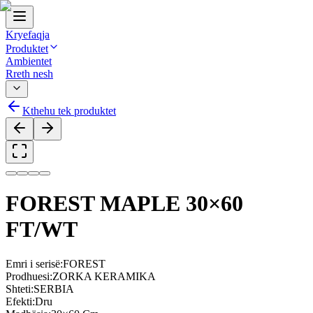
Kryefaqja
Produktet
Ambientet
Rreth nesh
Kthehu tek produktet
FOREST MAPLE 30×60
FT/WT
Emri i serisë
:
FOREST
Prodhuesi
:
ZORKA KERAMIKA
Shteti
:
SERBIA
Efekti
:
Dru