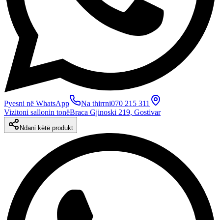
Pyesni në WhatsApp
Na thirrni
070 215 311
Vizitoni sallonin tonë
Braca Gjinoski 219, Gostivar
Ndani këtë produkt