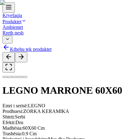
Kryefaqja
Produktet
Ambientet
Rreth nesh
Kthehu tek produktet
LEGNO MARRONE 60X60
Emri i serisë
:
LEGNO
Prodhuesi
:
ZORKA KERAMIKA
Shteti
:
Serbi
Efekti
:
Dru
Madhësia
:
60X60 Cm
Trashësia
:
0.9 Cm