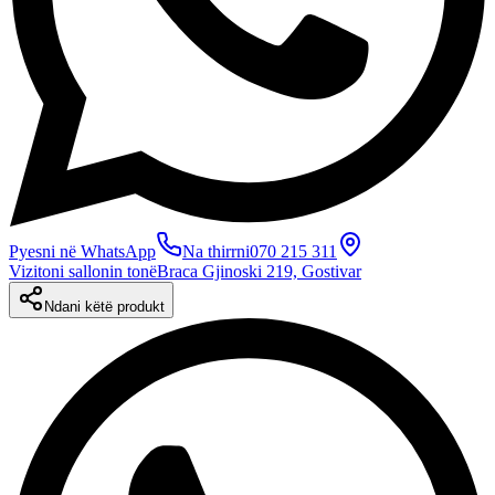
Pyesni në WhatsApp
Na thirrni
070 215 311
Vizitoni sallonin tonë
Braca Gjinoski 219, Gostivar
Ndani këtë produkt