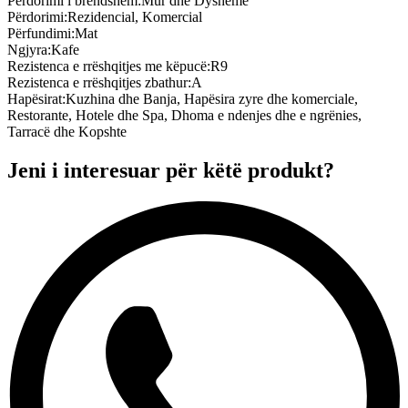
Përdorimi i brendshëm
:
Mur dhe Dysheme
Përdorimi
:
Rezidencial, Komercial
Përfundimi
:
Mat
Ngjyra
:
Kafe
Rezistenca e rrëshqitjes me këpucë
:
R9
Rezistenca e rrëshqitjes zbathur
:
A
Hapësirat
:
Kuzhina dhe Banja, Hapësira zyre dhe komerciale,
Restorante, Hotele dhe Spa, Dhoma e ndenjes dhe e ngrënies,
Tarracë dhe Kopshte
Jeni i interesuar për këtë produkt?