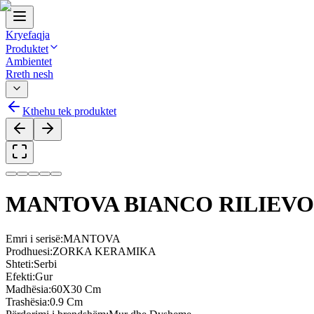
Kryefaqja
Produktet
Ambientet
Rreth nesh
Kthehu tek produktet
MANTOVA BIANCO RILIEVO 
Emri i serisë
:
MANTOVA
Prodhuesi
:
ZORKA KERAMIKA
Shteti
:
Serbi
Efekti
:
Gur
Madhësia
:
60X30 Cm
Trashësia
:
0.9 Cm