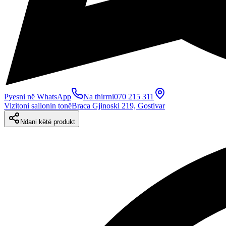
Pyesni në WhatsApp
Na thirrni
070 215 311
Vizitoni sallonin tonë
Braca Gjinoski 219, Gostivar
Ndani këtë produkt