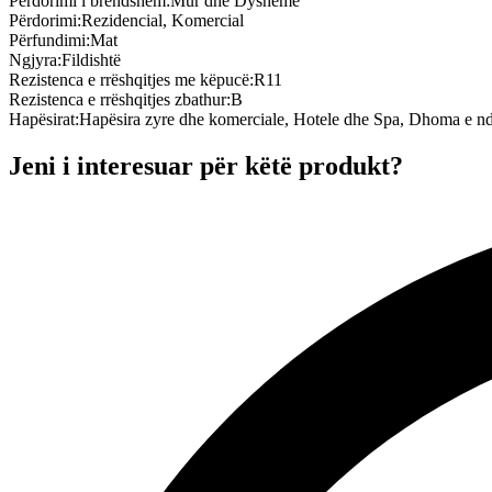
Përdorimi i brendshëm
:
Mur dhe Dysheme
Përdorimi
:
Rezidencial, Komercial
Përfundimi
:
Mat
Ngjyra
:
Fildishtë
Rezistenca e rrëshqitjes me këpucë
:
R11
Rezistenca e rrëshqitjes zbathur
:
B
Hapësirat
:
Hapësira zyre dhe komerciale, Hotele dhe Spa, Dhoma e nd
Jeni i interesuar për këtë produkt?