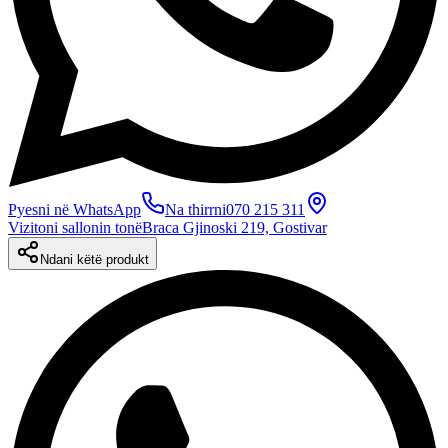
Pyesni në WhatsApp
Na thirrni
070 215 311
Vizitoni sallonin tonë
Braca Gjinoski 219, Gostivar
Ndani këtë produkt