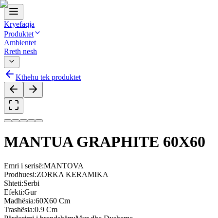
Kryefaqja
Produktet
Ambientet
Rreth nesh
Kthehu tek produktet
MANTUA GRAPHITE 60X60
Emri i serisë
:
MANTOVA
Prodhuesi
:
ZORKA KERAMIKA
Shteti
:
Serbi
Efekti
:
Gur
Madhësia
:
60X60 Cm
Trashësia
:
0.9 Cm