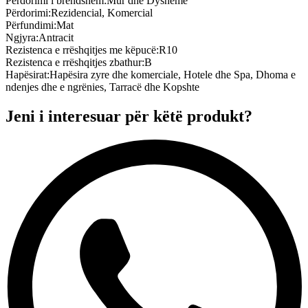
Përdorimi i brendshëm
:
Mur dhe Dysheme
Përdorimi
:
Rezidencial, Komercial
Përfundimi
:
Mat
Ngjyra
:
Antracit
Rezistenca e rrëshqitjes me këpucë
:
R10
Rezistenca e rrëshqitjes zbathur
:
B
Hapësirat
:
Hapësira zyre dhe komerciale, Hotele dhe Spa, Dhoma e
ndenjes dhe e ngrënies, Tarracë dhe Kopshte
Jeni i interesuar për këtë produkt?