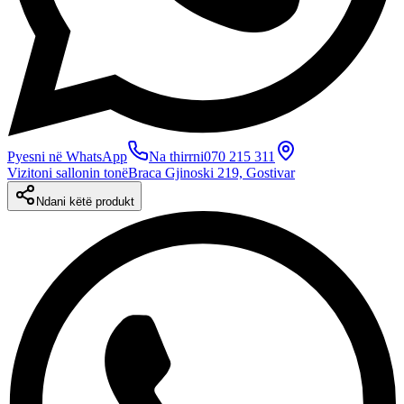
Pyesni në WhatsApp
Na thirrni
070 215 311
Vizitoni sallonin tonë
Braca Gjinoski 219, Gostivar
Ndani këtë produkt