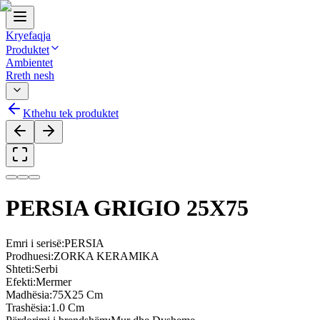
Kryefaqja
Produktet
Ambientet
Rreth nesh
Kthehu tek produktet
PERSIA GRIGIO 25X75
Emri i serisë
:
PERSIA
Prodhuesi
:
ZORKA KERAMIKA
Shteti
:
Serbi
Efekti
:
Mermer
Madhësia
:
75X25 Cm
Trashësia
:
1.0 Cm