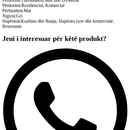
Përdorimi i brendshëm
:
Mur dhe Dysheme
Përdorimi
:
Rezidencial, Komercial
Përfundimi
:
Mat
Ngjyra
:
Gri
Hapësirat
:
Kuzhina dhe Banja, Hapësira zyre dhe komerciale,
Restorante
Jeni i interesuar për këtë produkt?