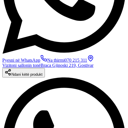
Pyesni në WhatsApp
Na thirrni
070 215 311
Vizitoni sallonin tonë
Braca Gjinoski 219, Gostivar
Ndani këtë produkt