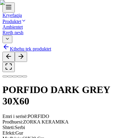
Kryefaqja
Produktet
Ambientet
Rreth nesh
Kthehu tek produktet
PORFIDO DARK GREY
30X60
Emri i serisë
:
PORFIDO
Prodhuesi
:
ZORKA KERAMIKA
Shteti
:
Serbi
Efekti
:
Gur