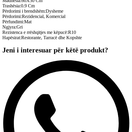
Madhësia
:
60X30 Cm
Trashësia
:
0.9 Cm
Përdorimi i brendshëm
:
Dysheme
Përdorimi
:
Rezidencial, Komercial
Përfundimi
:
Mat
Ngjyra
:
Gri
Rezistenca e rrëshqitjes me këpucë
:
R10
Hapësirat
:
Restorante, Tarracë dhe Kopshte
Jeni i interesuar për këtë produkt?