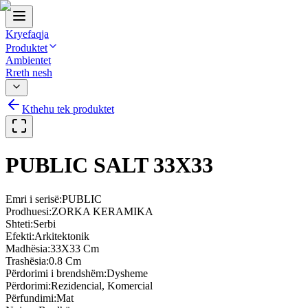
Kryefaqja
Produktet
Ambientet
Rreth nesh
Kthehu tek produktet
PUBLIC SALT 33X33
Emri i serisë
:
PUBLIC
Prodhuesi
:
ZORKA KERAMIKA
Shteti
:
Serbi
Efekti
:
Arkitektonik
Madhësia
:
33X33 Cm
Trashësia
:
0.8 Cm
Përdorimi i brendshëm
:
Dysheme
Përdorimi
:
Rezidencial, Komercial
Përfundimi
:
Mat