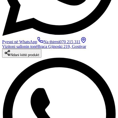
Pyesni në WhatsApp
Na thirrni
070 215 311
Vizitoni sallonin tonë
Braca Gjinoski 219, Gostivar
Ndani këtë produkt