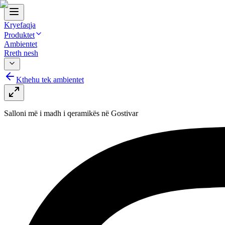
Kryefaqja
Produktet
Ambientet
Rreth nesh
Kthehu tek ambientet
Salloni më i madh i qeramikës në Gostivar