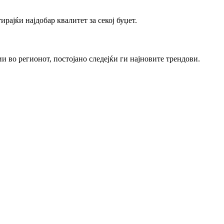
ајќи најдобар квалитет за секој буџет.
 во регионот, постојано следејќи ги најновите трендови.