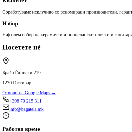
Квалитет
Соработуваме исклучиво со реномирани производители, гарантир
Избор
Најголем избор на керамички и порцелански плочки и санитарии
Посетете нè
Браќа Ѓиноски 219
1230 Гостивар
Отвори на Google Maps
→
+398 70 215 311
info@bagatela.mk
Работно време