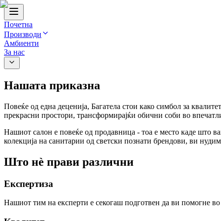
Почетна
Производи
Амбиенти
За нас
Нашата приказна
Повеќе од една деценија, Багатела стои како симбол за квалитет
прекрасни простори, трансформирајќи обични соби во впечатл
Нашиот салон е повеќе од продавница - тоа е место каде што 
колекција на санитарии од светски познати брендови, ви нуди
Што нè прави различни
Експертиза
Нашиот тим на експерти е секогаш подготвен да ви помогне во 