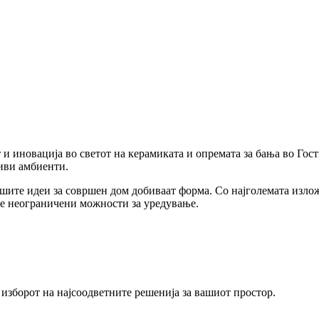
 и иновација во светот на керамиката и опремата за бања во Гост
иви амбиенти.
вашите идеи за совршен дом добиваат форма. Со најголемата изл
ме неограничени можности за уредување.
изборот на најсоодветните решенија за вашиот простор.